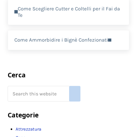
Previous Post:
Come Scegliere Cutter e Coltelli per il Fai da
Te
Next Post:
Come Ammorbidire i Bignè Confezionati
Sidebar
Cerca
Search this website
Submit search
Categorie
Attrezzatura