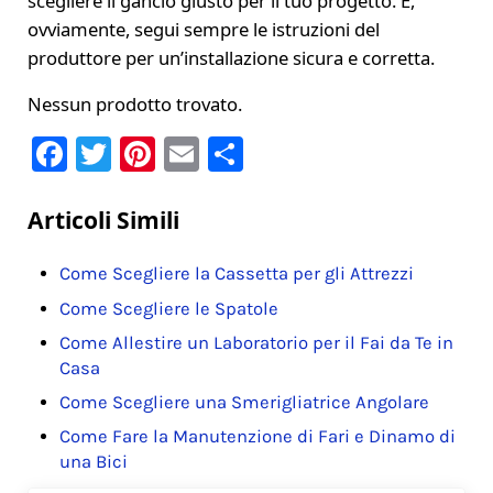
scegliere il gancio giusto per il tuo progetto. E,
ovviamente, segui sempre le istruzioni del
produttore per un’installazione sicura e corretta.
Nessun prodotto trovato.
F
T
Pi
E
C
a
w
nt
m
o
c
it
er
ai
n
Articoli Simili
e
te
e
l
di
Come Scegliere la Cassetta per gli Attrezzi
b
r
st
vi
Come Scegliere le Spatole
o
di
Come Allestire un Laboratorio per il Fai da Te in
o
Casa
k
Come Scegliere una Smerigliatrice Angolare
Come Fare la Manutenzione di Fari e Dinamo di
una Bici