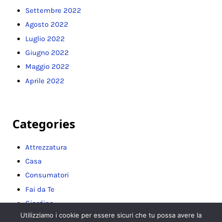
Settembre 2022
Agosto 2022
Luglio 2022
Giugno 2022
Maggio 2022
Aprile 2022
Categories
Attrezzatura
Casa
Consumatori
Fai da Te
Giardino
Utilizziamo i cookie per essere sicuri che tu possa avere la
Guide