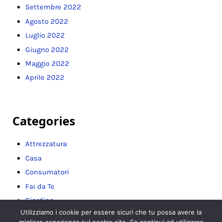
Settembre 2022
Agosto 2022
Luglio 2022
Giugno 2022
Maggio 2022
Aprile 2022
Categories
Attrezzatura
Casa
Consumatori
Fai da Te
Giardino
Utilizziamo i cookie per essere sicuri che tu possa avere la
Guide