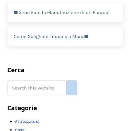
Previous Post:
Come Fare la Manutenzione di un Parquet
Next Post:
Come Scegliere Trapano a Mano
Sidebar
Cerca
Search this website
Submit search
Categorie
Attrezzatura
Casa