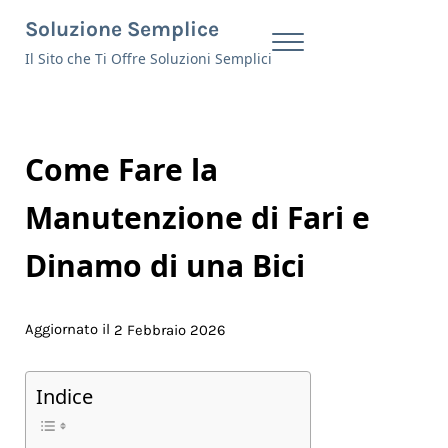
Skip to main content
Skip to header right navigation
Skip to site footer
Soluzione Semplice
Menu
Il Sito che Ti Offre Soluzioni Semplici
Come Fare la
Manutenzione di Fari e
Dinamo di una Bici
Aggiornato il
2 Febbraio 2026
Indice