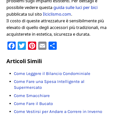
problemi sugli impianti esistenti. Per dettagli è
possibile vedere questa
guida sulle luci per bici
pubblicata sul sito
Ilciclismo.com
.
Il costo di queste attrezzature è sensibilmente più
elevato di quello degli accessori più tradizionali, ma
acquisterete in estetica, sicurezza e durata.
F
T
Pi
E
C
a
w
nt
m
o
c
it
er
ai
n
Articoli Simili
e
te
e
l
di
Come Leggere il Bilancio Condominiale​
b
r
st
vi
Come Fare una Spesa Intelligente al
o
di
Supermercato
o
Come Smacchiare
k
Come Fare il Bucato
Come Vestirsi per Andare a Correre in Inverno