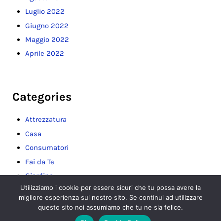
Luglio 2022
Giugno 2022
Maggio 2022
Aprile 2022
Categories
Attrezzatura
Casa
Consumatori
Fai da Te
Giardino
Utilizziamo i cookie per essere sicuri che tu possa avere la
Guide
migliore esperienza sul nostro sito. Se continui ad utilizzare
Lavori Domestici
questo sito noi assumiamo che tu ne sia felice.
Pulizie