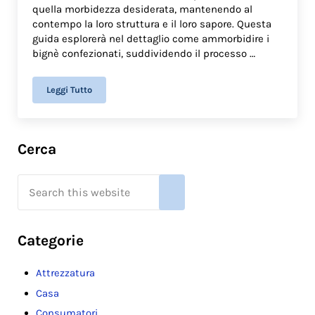
quella morbidezza desiderata, mantenendo al
contempo la loro struttura e il loro sapore. Questa
guida esplorerà nel dettaglio come ammorbidire i
bignè confezionati, suddividendo il processo …
Leggi Tutto
Come Ammorbidire i Bignè Confezionati
Sidebar
Cerca
Search this website
Submit search
Categorie
Attrezzatura
Casa
Consumatori