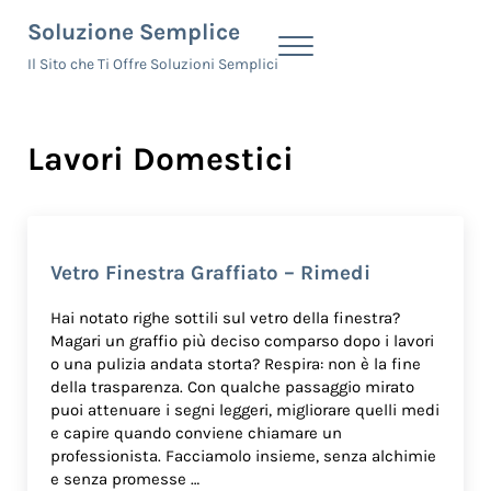
Skip to main content
Skip to header right navigation
Skip to site footer
Soluzione Semplice
Menu
Il Sito che Ti Offre Soluzioni Semplici
Lavori Domestici
Vetro Finestra Graffiato – Rimedi​
Hai notato righe sottili sul vetro della finestra?
Magari un graffio più deciso comparso dopo i lavori
o una pulizia andata storta? Respira: non è la fine
della trasparenza. Con qualche passaggio mirato
puoi attenuare i segni leggeri, migliorare quelli medi
e capire quando conviene chiamare un
professionista. Facciamolo insieme, senza alchimie
e senza promesse …