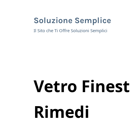
Skip to main content
Skip to header right navigation
Skip to site footer
Soluzione Semplice
Il Sito che Ti Offre Soluzioni Semplici
Vetro Finest
Rimedi​