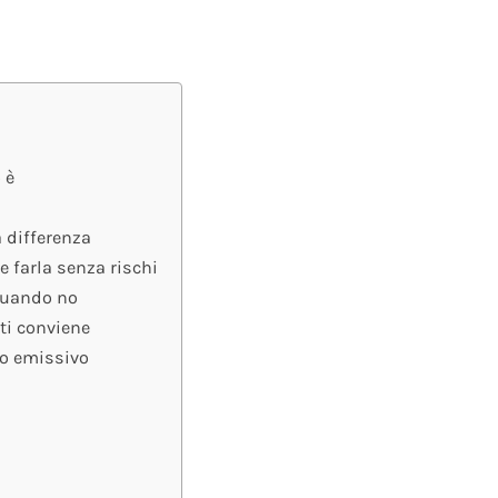
 è
a differenza
e farla senza rischi
 quando no
ti conviene
so emissivo