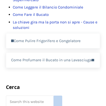
o
Come Leggere il Bilancio Condominiale​
k
Come Fare il Bucato
La chiave gira ma la porta non si apre - Cause e
soluzioni
Previous Post:
Come Pulire Frigorifero e Congelatore
Next Post:
Come Profumare il Bucato in una Lavasciuga
Sidebar
Cerca
Search this website
Submit search