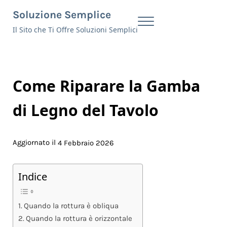
Skip to main content
Skip to header right navigation
Skip to site footer
Soluzione Semplice
Menu
Il Sito che Ti Offre Soluzioni Semplici
Come Riparare la Gamba
di Legno del Tavolo
Aggiornato il
4 Febbraio 2026
Indice
Quando la rottura è obliqua
Quando la rottura è orizzontale