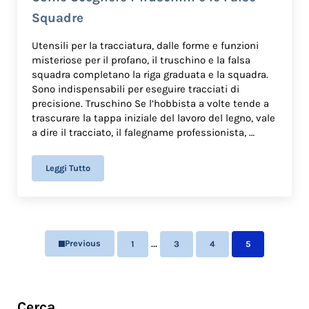
Squadre
Utensili per la tracciatura, dalle forme e funzioni
misteriose per il profano, il truschino e la falsa
squadra completano la riga graduata e la squadra.
Sono indispensabili per eseguire tracciati di
precisione. Truschino Se l’hobbista a volte tende a
trascurare la tappa iniziale del lavoro del legno, vale
a dire il tracciato, il falegname professionista, …
Leggi Tutto
Come Scegliere i Truschini e le False Squadre
Interim pages omitted
…
Previous
1
3
4
5
Page
Page
Page
Page
Sidebar
Cerca