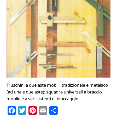
Truschini a due aste mobili, tradizionale e metallico
(ad una e due aste): squadre universali a braccio
mobile e a vari sistemi di bloccaggio.
F
T
Pi
E
C