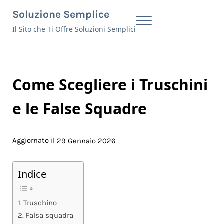
Skip to main content
Skip to header right navigation
Skip to site footer
Soluzione Semplice
Menu
Il Sito che Ti Offre Soluzioni Semplici
Come Scegliere i Truschini
e le False Squadre
Aggiornato il
29 Gennaio 2026
Indice
Truschino
Falsa squadra