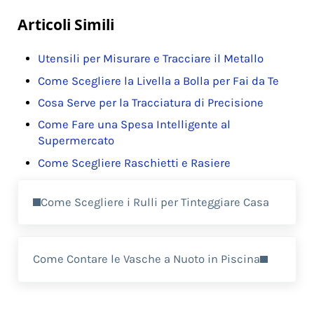
a
w
nt
m
o
c
it
er
ai
n
Articoli Simili
e
te
e
l
di
Utensili per Misurare e Tracciare il Metallo
b
r
st
vi
Come Scegliere la Livella a Bolla per Fai da Te
o
di
Cosa Serve per la Tracciatura di Precisione
o
Come Fare una Spesa Intelligente al
k
Supermercato
Come Scegliere Raschietti e Rasiere
Previous Post:
Come Scegliere i Rulli per Tinteggiare Casa
Next Post:
Come Contare le Vasche a Nuoto in Piscina