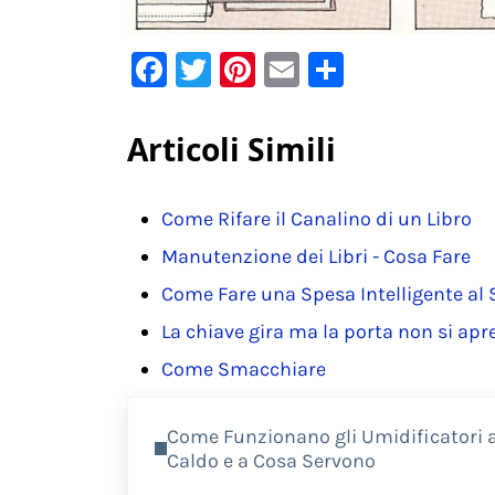
F
T
Pi
E
C
a
w
nt
m
o
c
it
er
ai
n
Articoli Simili
e
te
e
l
di
b
r
st
vi
Come Rifare il Canalino di un Libro
o
di
Manutenzione dei Libri - Cosa Fare
o
Come Fare una Spesa Intelligente a
k
La chiave gira ma la porta non si apr
Come Smacchiare
Previous Post:
Come Funzionano gli Umidificatori 
Caldo e a Cosa Servono