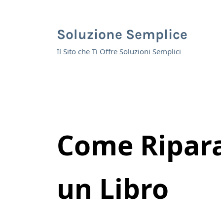
Skip to main content
Skip to header right navigation
Skip to site footer
Soluzione Semplice
Il Sito che Ti Offre Soluzioni Semplici
Come Ripara
un Libro